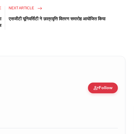
E
NEXT ARTICLE
आ
एसजीटी यूनिवर्सिटी ने छात्रवृत्ति वितरण समारोह आयोजित किया
च
person_add
Follow
ure • 30 Mar, 2026