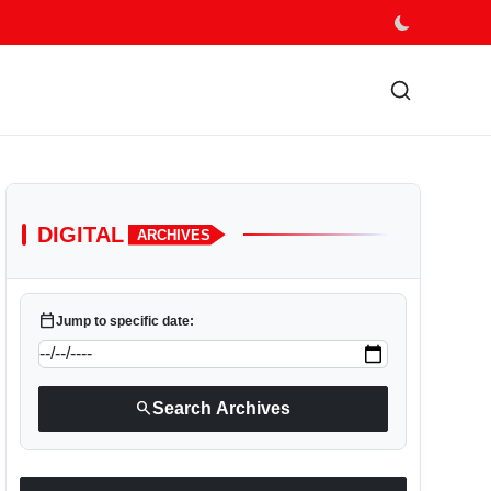
DIGITAL
ARCHIVES
calendar_today
Jump to specific date:
search
Search Archives