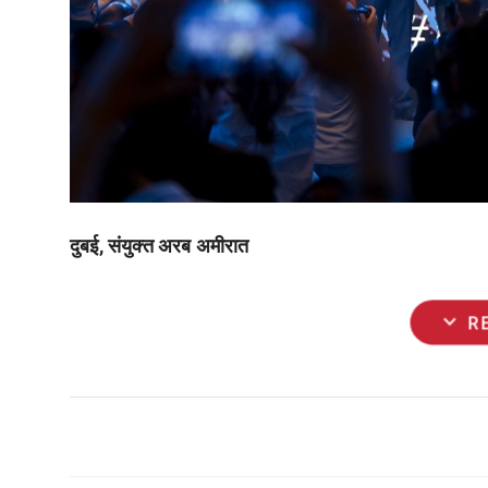
दुबई, संयुक्त अरब अमीरात
expand_more
R