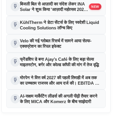
बिजली बिल से आज़ादी का संदेश लेकर INA
flash_on
NEW
Solar ने शुरू किया 'आज़ादी महोत्सव 2026'
अभियान
KühlTherm ने डेटा सेंटर्स के लिए स्वदेशी Liquid
flash_on
Cooling Solutions लॉन्च किए
Velo की नई ग्लोबल रिसर्च में सामने आया सेल्फ-
flash_on
एक्सप्रेशन का रिपल इफेक्ट
फ्रेंडशिप डे बना Ajay’s Café के लिए बड़ा सेल्स
flash_on
माइलस्टोन, बर्गर और कोल्ड कॉफी की मांग में तेज वृद्धि
मोरपेन ने वित्त वर्ष 2027 की पहली तिमाही में अब तक
flash_on
का उच्चतम राजस्व और आय दर्ज की। EBITDA में
207% और PAT में 394% की वृद्धि हुई। सीडीएमओ
कार्यक्रम ने पुरंतया व्यावसायीक चरण में प्रवेश किया
AI-सक्षम मार्केटिंग लीडर्स की अगली पीढ़ी तैयार करने
flash_on
के लिए MICA और Komerz के बीच साझेदारी