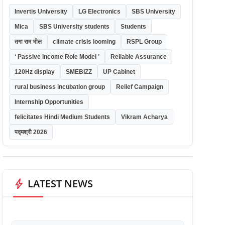
Invertis University
LG Electronics
SBS University
Mica
SBS University students
Students
तगा राम भील
climate crisis looming
RSPL Group
‘ Passive Income Role Model ’
Reliable Assurance
120Hz display
SMEBIZZ
UP Cabinet
rural business incubation group
Relief Campaign
Internship Opportunities
felicitates Hindi Medium Students
Vikram Acharya
पद्मश्री 2026
bolt
LATEST NEWS